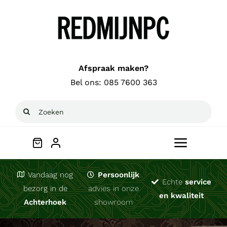
Ga
naar
inhoud
Afspraak maken?
Bel ons:
085 7600 363
Zoeken
naar:
Toggle
Navigat
Welkom
Vandaag nog
Persoonlijk
Echte
service
bezorg in de
advies in onze
en kwaliteit
Achterhoek
showroom
Computerhulp