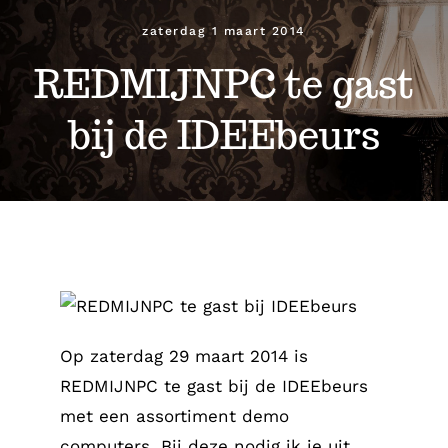
Werkplaats
zaterdag 1 maart 2014
REDMIJNPC te gast
Helpdesk
bij de IDEEbeurs
Servicepunten
Webwinkel
Contact
Op zaterdag 29 maart 2014 is
REDMIJNPC te gast bij de IDEEbeurs
met een assortiment demo
computers. Bij deze nodig ik je uit