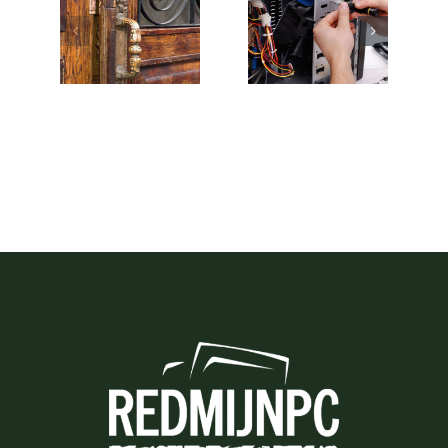
COVID
en
maatregelen
installatiemonteur
(m/v)
(VERVULD)