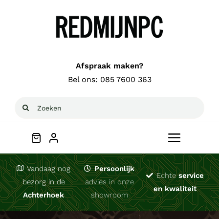
Ga
naar
inhoud
Afspraak maken?
Bel ons:
085 7600 363
Zoeken
naar:
Toggle
Navigat
Welkom
Vandaag nog
Persoonlijk
Echte
service
bezorg in de
advies in onze
en kwaliteit
Achterhoek
showroom
Computerhulp