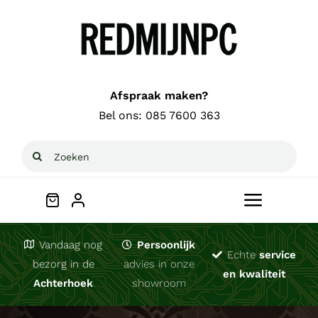
Ga
naar
inhoud
Afspraak maken?
Bel ons:
085 7600 363
Zoeken
naar:
Toggle
Navigat
Welkom
Vandaag nog
Persoonlijk
Echte
service
bezorg in de
advies in onze
en kwaliteit
Achterhoek
showroom
Computerhulp