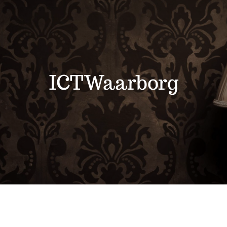
Werkplaats
Helpdesk
ICTWaarborg
Servicepunten
Webwinkel
Contact