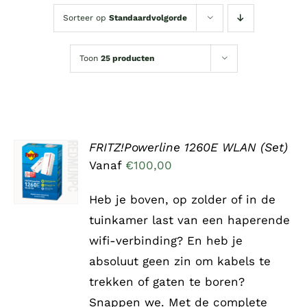
Sorteer op
Standaardvolgorde
Toon
25 producten
FRITZ!Powerline 1260E WLAN (Set)
OPTIES
Vanaf
€
100,00
SELECTEREN
DIT
/
PRODUCT
DETAILS
Heb je boven, op zolder of in de
HEEFT
tuinkamer last van een haperende
MEERDERE
VARIATIES.
wifi-verbinding? En heb je
DEZE
absoluut geen zin om kabels te
OPTIE
KAN
trekken of gaten te boren?
GEKOZEN
Snappen we. Met de complete
WORDEN