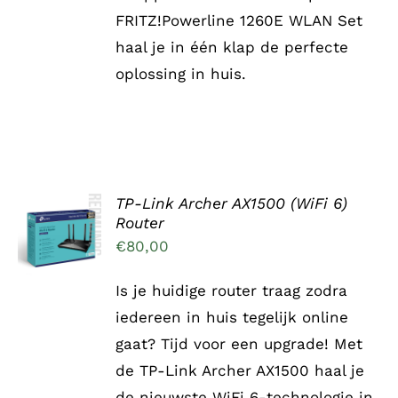
OP
FRITZ!Powerline 1260E WLAN Set
DE
haal je in één klap de perfecte
PRODUCTPAGINA
oplossing in huis.
TP-Link Archer AX1500 (WiFi 6)
TOEVOEGEN
Router
AAN
WINKELWAGEN
€
80,00
/
DETAILS
Is je huidige router traag zodra
iedereen in huis tegelijk online
gaat? Tijd voor een upgrade! Met
de TP-Link Archer AX1500 haal je
de nieuwste WiFi 6-technologie in