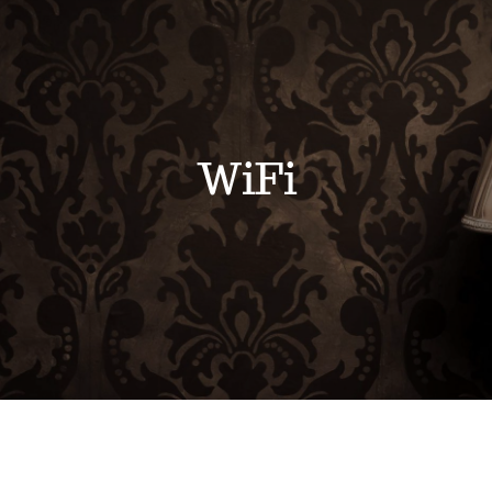
Werkplaats
Helpdesk
WiFi
Servicepunten
Webwinkel
Contact