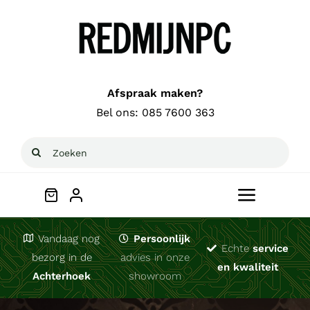
Ga
naar
inhoud
Afspraak maken?
Bel ons:
085 7600 363
Zoeken
naar:
Toggle
Navigat
Welkom
Vandaag nog
Persoonlijk
Echte
service
bezorg in de
advies in onze
en kwaliteit
Achterhoek
showroom
Computerhulp