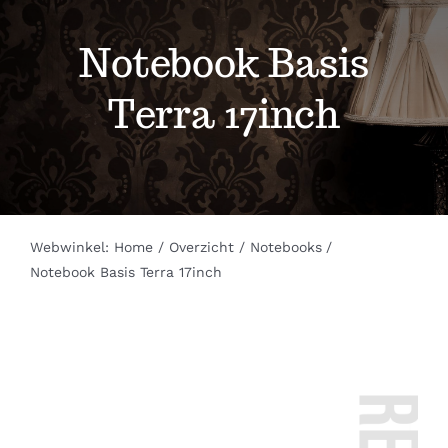
Werkplaats
Notebook Basis
Helpdesk
Terra 17inch
Servicepunten
Webwinkel
Webwinkel:
Home
Overzicht
Notebooks
Notebook Basis Terra 17inch
Contact