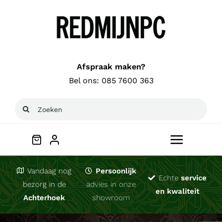
Ga
naar
inhoud
Afspraak maken?
Bel ons:
085 7600 363
Zoeken
naar:
Toggle
Navigat
Welkom
Vandaag nog
Persoonlijk
Echte
service
bezorg in de
advies in onze
en kwaliteit
Achterhoek
showroom
Computerhulp