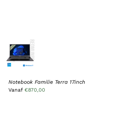
OPTIES
SELECTEREN
DIT
/
PRODUCT
DETAILS
HEEFT
MEERDERE
VARIATIES.
Notebook Familie Terra 17inch
DEZE
Vanaf
€
870,00
OPTIE
KAN
GEKOZEN
WORDEN
OP
DE
PRODUCTPAGINA