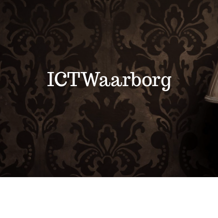
Werkplaats
Helpdesk
ICTWaarborg
Servicepunten
Webwinkel
Contact