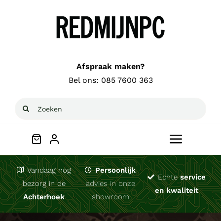
Ga
naar
inhoud
Afspraak maken?
Bel ons:
085 7600 363
Zoeken
naar:
Toggle
Navigat
Welkom
Vandaag nog
Persoonlijk
Echte
service
bezorg in de
advies in onze
en kwaliteit
Achterhoek
showroom
Computerhulp