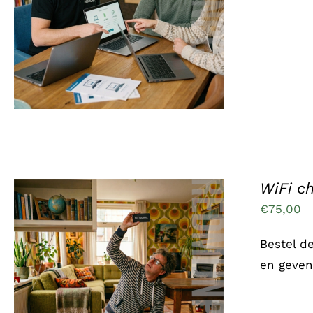
/
DETAILS
WiFi c
€
75,00
Bestel d
en geven
TOEVOEGEN AAN WINKELWAGEN
/
DETAILS