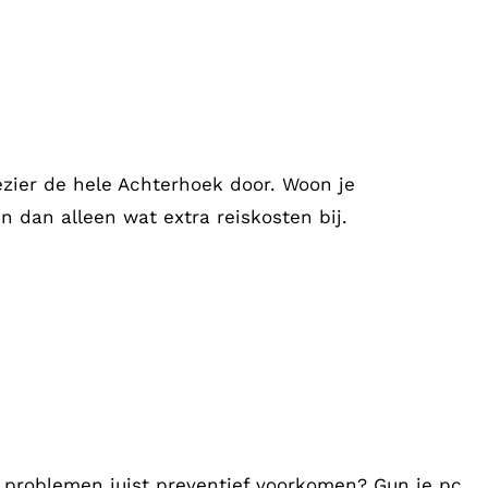
ezier de hele Achterhoek door. Woon je
 dan alleen wat extra reiskosten bij.
 je problemen juist preventief voorkomen? Gun je pc