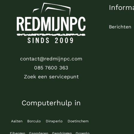
Inform
Berichten
contact@redmijnpc.com
085 7600 363
Zoek een servicepunt
Computerhulp in
Aalten
Borculo
Dinxperlo
Doetinchem
Eibergen
Gaanderen
Gendringen
Groenlo