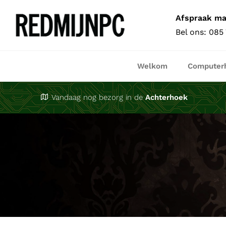
Ga
Afspraak m
naar
Bel ons:
085
inhoud
Welkom
Computer
Vandaag nog bezorg in de
Achterhoek