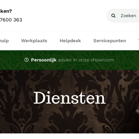
aken?
Zoeken
 7600 363
naar:
hulp
Werkplaats
Helpdesk
Servicepunten
Persoonlijk
advies in onze showroom
Diensten