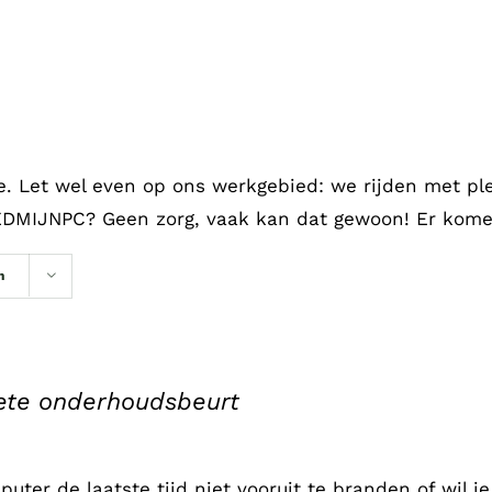
ne. Let wel even op ons werkgebied: we rijden met pl
EDMIJNPC? Geen zorg, vaak kan dat gewoon! Er komen
n
te onderhoudsbeurt
mputer de laatste tijd niet vooruit te branden of wil