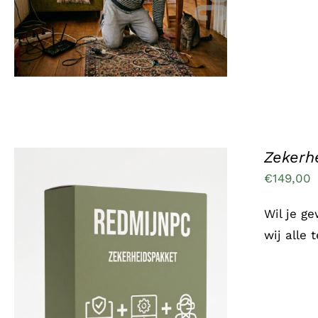
Zekerh
€
149,00
Wil je g
wij alle
TOEVOEGEN AAN WINKELWAGEN
/
DETAILS