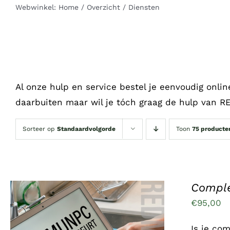
Webwinkel:
Home
Overzicht
Diensten
Al onze hulp en service bestel je eenvoudig onli
daarbuiten maar wil je tóch graag de hulp van R
Sorteer op
Standaardvolgorde
Toon
75 producte
Comple
€
95,00
Is je co