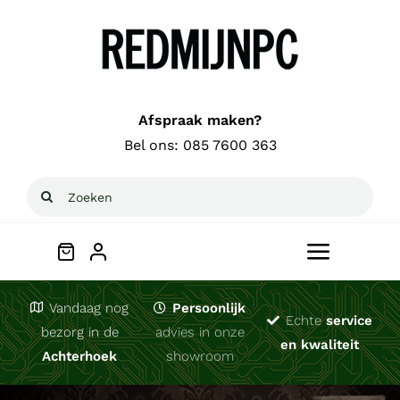
Ga
naar
inhoud
Afspraak maken?
Bel ons:
085 7600 363
Zoeken
naar:
Toggle
Navigat
Welkom
Vandaag nog
Persoonlijk
Echte
service
bezorg in de
advies in onze
en kwaliteit
Achterhoek
showroom
Computerhulp