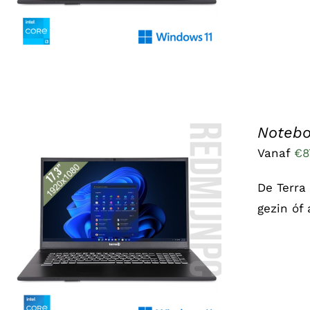
Notebo
Vanaf
€
8
De Terra
gezin óf
DIT
OPTIES SELECTEREN
/
DETAILS
PRODUCT
HEEFT
MEERDERE
VARIATIES.
DEZE