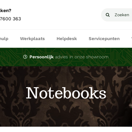
aken?
Zoeken
 7600 363
naar:
hulp
Werkplaats
Helpdesk
Servicepunten
Persoonlijk
advies in onze showroom
Notebooks