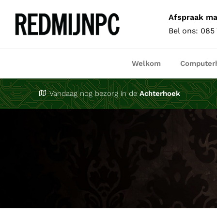
Ga
Afspraak m
naar
Bel ons:
085
inhoud
Welkom
Computer
Vandaag nog bezorg in de
Achterhoek