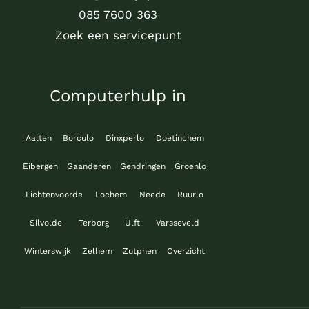
085 7600 363
Zoek een servicepunt
Computerhulp in
Aalten
Borculo
Dinxperlo
Doetinchem
Eibergen
Gaanderen
Gendringen
Groenlo
Lichtenvoorde
Lochem
Neede
Ruurlo
Silvolde
Terborg
Ulft
Varsseveld
Winterswijk
Zelhem
Zutphen
Overzicht