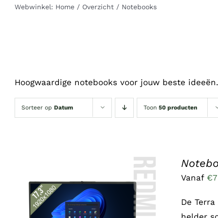
Webwinkel:
Home
Overzicht
Notebooks
Hoogwaardige notebooks voor jouw beste ideeën
Sorteer op
Datum
Toon
50 producten
Notebo
Vanaf
€
7
De Terra
helder s