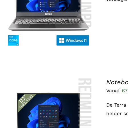
TOEVOEGEN AAN WINKELWAGEN
/
DETAILS
Notebo
Vanaf
€
7
De Terra
helder s
DIT
OPTIES SELECTEREN
/
DETAILS
PRODUCT