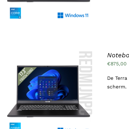
VARIATIES.
DEZE
OPTIE
KAN
GEKOZEN
WORDEN
OP
DE
PRODUCTPAGINA
Notebo
€
875,00
De Terra 
scherm.
TOEVOEGEN AAN WINKELWAGEN
/
DETAILS