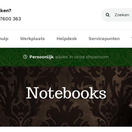
aken?
Zoeken
 7600 363
naar:
hulp
Werkplaats
Helpdesk
Servicepunten
Persoonlijk
advies in onze showroom
Notebooks