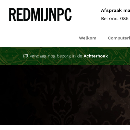
Ga
Afspraak m
naar
Bel ons:
085
inhoud
Welkom
Computer
Vandaag nog bezorg in de
Achterhoek