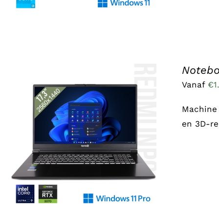
Notebo
Vanaf
€
1
Machine 
en 3D-re
DIT
OPTIES SELECTEREN
/
DETAILS
PRODUCT
HEEFT
MEERDERE
VARIATIES.
DEZE
OPTIE
KAN
GEKOZEN