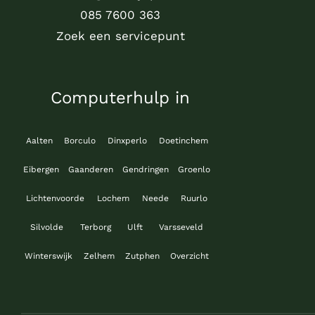
085 7600 363
Zoek een servicepunt
Computerhulp in
Aalten
Borculo
Dinxperlo
Doetinchem
Eibergen
Gaanderen
Gendringen
Groenlo
Lichtenvoorde
Lochem
Neede
Ruurlo
Silvolde
Terborg
Ulft
Varsseveld
Winterswijk
Zelhem
Zutphen
Overzicht